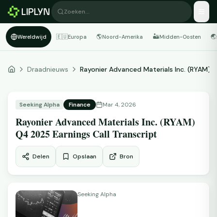
Zoeken…
🇪🇺
🌎
🏜️
🌏
Wereldwijd
Europa
Noord-Amerika
Midden-Oosten
Draadnieuws
Rayonier Advanced Materials Inc. (RYAM) ...
Seeking Alpha
Finance
Mar 4, 2026
Rayonier Advanced Materials Inc. (RYAM)
Q4 2025 Earnings Call Transcript
Delen
Opslaan
Bron
Seeking Alpha