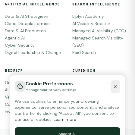
ARTIFICIAL INTELLIGENCE
SEARCH INTELLIGENCE
Data & AI Strategieën
Liplyn Academy
Cloud Dataplatformen
AI Visibility Booster
Data & AI Producten
Managed AI Visibility (GEO)
Agentic AI
Managed Search Visibility
Cyber Security
(SEO)
Digital Leadership & Change
Paid Search
BEDRIJF
JURIDISCH
Ons Verhaal
Algemene Voorwaarden
Cookie Preferences
AI-First
Privacybeleid
Manage your privacy settings
Vacatures
Cookiebeleid
We use cookies to enhance your browsing
Contact
AI Voorwaarden
experience, serve personalized content, and analyze
Investeerders
Sitemap
our traffic. By clicking "Accept All", you consent to
our use of cookies.
Learn more
Accept All