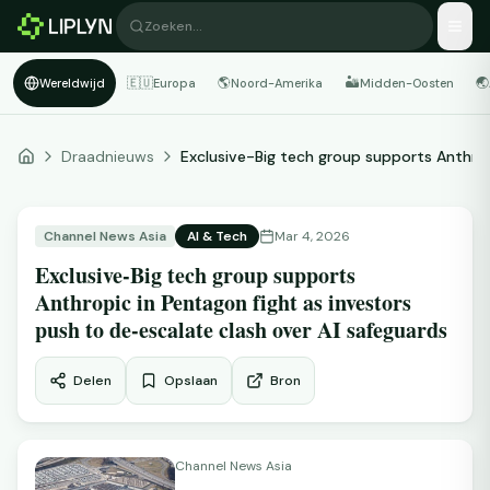
Zoeken…
🇪🇺
🌎
🏜️
🌏
Wereldwijd
Europa
Noord-Amerika
Midden-Oosten
Draadnieuws
Exclusive-Big tech group supports Anthro..
Channel News Asia
AI & Tech
Mar 4, 2026
Exclusive-Big tech group supports
Anthropic in Pentagon fight as investors
push to de-escalate clash over AI safeguards
Delen
Opslaan
Bron
Channel News Asia